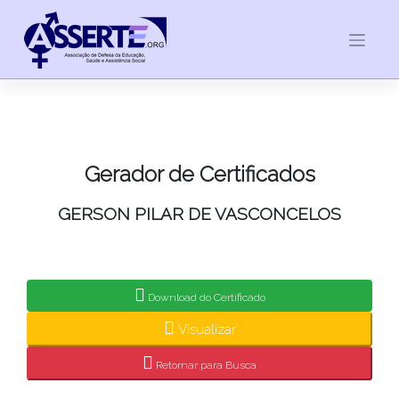
Skip
to
content
Gerador de Certificados
GERSON PILAR DE VASCONCELOS
Download do Certificado
Visualizar
Retornar para Busca