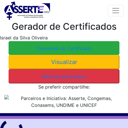
Skip
to
content
Gerador de Certificados
Israel da Silva Oliveira
Download do Certificado
Visualizar
Retornar para Busca
Se preferir compartilhe: