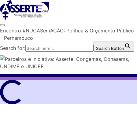
Skip
to
content
Encontro #NUCASemAÇÃO: Política & Orçamento Público
– Pernambuco
Search for:
Search Button