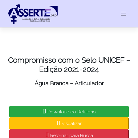
Skip
to
content
Compromisso com o Selo UNICEF –
Edição 2021-2024
Água Branca – Articulador
Download do Relatório
Visualizar
Retornar para Busca