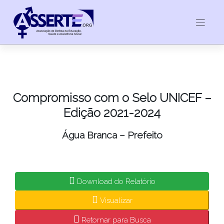
Skip
to
content
Compromisso com o Selo UNICEF –
Edição 2021-2024
Água Branca – Prefeito
Download do Relatório
Visualizar
Retornar para Busca