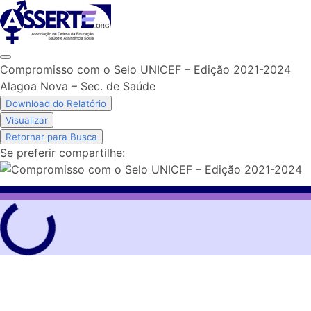
Skip
to
content
Compromisso com o Selo UNICEF – Edição 2021-2024
Alagoa Nova – Sec. de Saúde
Download do Relatório
Visualizar
Retornar para Busca
Se preferir compartilhe: