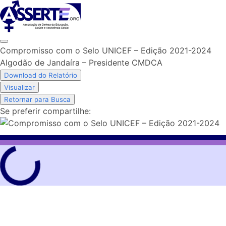
Skip
to
content
Compromisso com o Selo UNICEF – Edição 2021-2024
Algodão de Jandaíra – Presidente CMDCA
Download do Relatório
Visualizar
Retornar para Busca
Se preferir compartilhe: