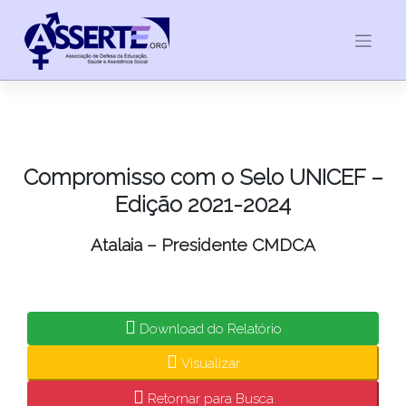
Skip
to
content
Compromisso com o Selo UNICEF –
Edição 2021-2024
Atalaia – Presidente CMDCA
Download do Relatório
Visualizar
Retornar para Busca