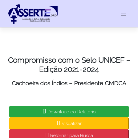
Skip
to
content
Compromisso com o Selo UNICEF –
Edição 2021-2024
Cachoeira dos Índios – Presidente CMDCA
Download do Relatório
Visualizar
Retornar para Busca