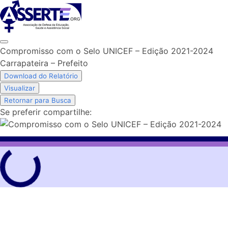
Skip
to
content
Compromisso com o Selo UNICEF – Edição 2021-2024
Carrapateira – Prefeito
Download do Relatório
Visualizar
Retornar para Busca
Se preferir compartilhe: