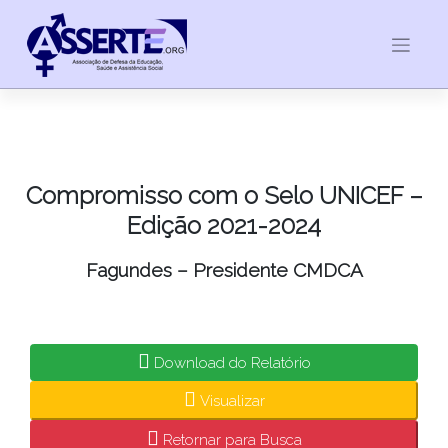
Skip
to
content
Compromisso com o Selo UNICEF –
Edição 2021-2024
Fagundes – Presidente CMDCA
Download do Relatório
Visualizar
Retornar para Busca