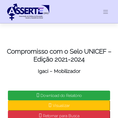
Skip
to
content
Compromisso com o Selo UNICEF –
Edição 2021-2024
Igaci – Mobilizador
Download do Relatório
Visualizar
Retornar para Busca