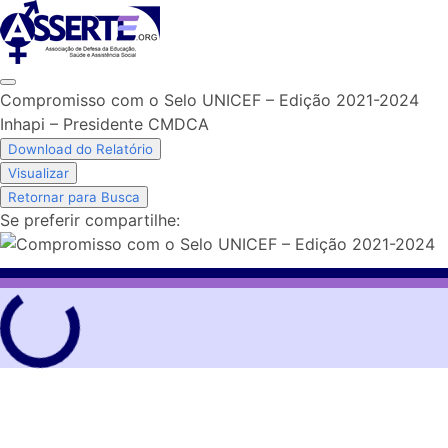
Skip
to
content
Compromisso com o Selo UNICEF – Edição 2021-2024
Inhapi – Presidente CMDCA
Download do Relatório
Visualizar
Retornar para Busca
Se preferir compartilhe: