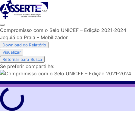
Skip
to
content
Compromisso com o Selo UNICEF – Edição 2021-2024
Jequiá da Praia – Mobilizador
Download do Relatório
Visualizar
Retornar para Busca
Se preferir compartilhe: