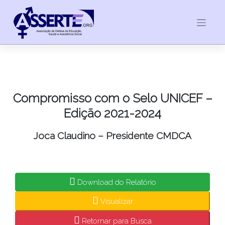
Skip
to
content
Compromisso com o Selo UNICEF –
Edição 2021-2024
Joca Claudino – Presidente CMDCA
Download do Relatório
Visualizar
Retornar para Busca