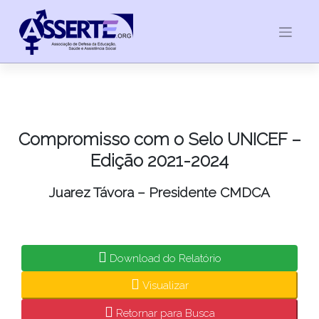
Skip
to
content
Compromisso com o Selo UNICEF –
Edição 2021-2024
Juarez Távora – Presidente CMDCA
Download do Relatório
Visualizar
Retornar para Busca