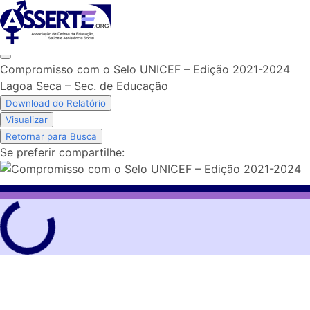
Skip
to
content
Compromisso com o Selo UNICEF – Edição 2021-2024
Lagoa Seca – Sec. de Educação
Download do Relatório
Visualizar
Retornar para Busca
Se preferir compartilhe: