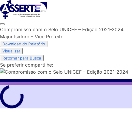
Skip
to
content
Compromisso com o Selo UNICEF – Edição 2021-2024
Major Isidoro – Vice Prefeito
Download do Relatório
Visualizar
Retornar para Busca
Se preferir compartilhe: