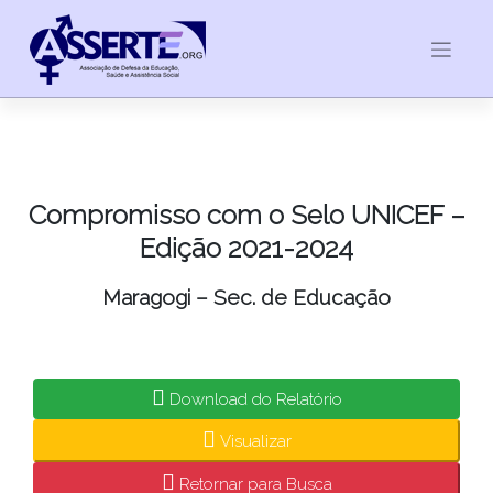
Skip
to
content
Compromisso com o Selo UNICEF –
Edição 2021-2024
Maragogi – Sec. de Educação
Download do Relatório
Visualizar
Retornar para Busca