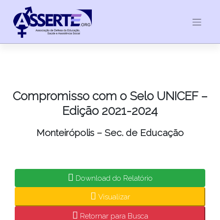
Skip
to
content
Compromisso com o Selo UNICEF –
Edição 2021-2024
Monteirópolis – Sec. de Educação
Download do Relatório
Visualizar
Retornar para Busca