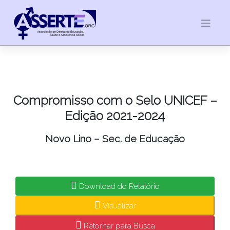
Skip
to
content
Compromisso com o Selo UNICEF –
Edição 2021-2024
Novo Lino – Sec. de Educação
Download do Relatório
Visualizar
Retornar para Busca