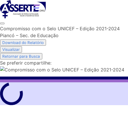
Skip
to
content
Compromisso com o Selo UNICEF – Edição 2021-2024
Piancó – Sec. de Educação
Download do Relatório
Visualizar
Retornar para Busca
Se preferir compartilhe: