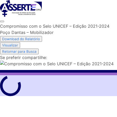
Skip
to
content
Compromisso com o Selo UNICEF – Edição 2021-2024
Poço Dantas – Mobilizador
Download do Relatório
Visualizar
Retornar para Busca
Se preferir compartilhe: