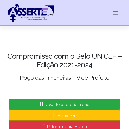
Skip
to
content
Compromisso com o Selo UNICEF –
Edição 2021-2024
Poço das Trincheiras – Vice Prefeito
Download do Relatório
Visualizar
Retornar para Busca