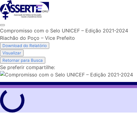
Skip
to
content
Compromisso com o Selo UNICEF – Edição 2021-2024
Riachão do Poço – Vice Prefeito
Download do Relatório
Visualizar
Retornar para Busca
Se preferir compartilhe: