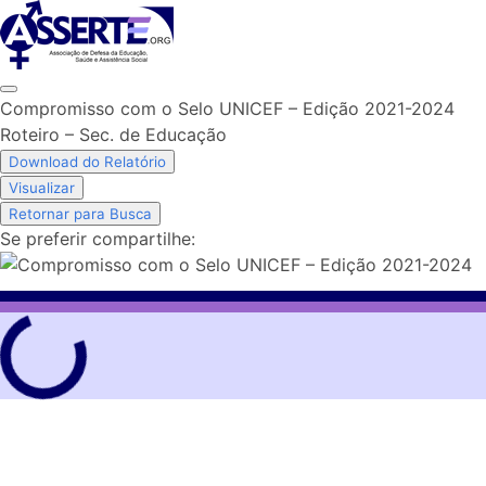
Skip
to
content
Compromisso com o Selo UNICEF – Edição 2021-2024
Roteiro – Sec. de Educação
Download do Relatório
Visualizar
Retornar para Busca
Se preferir compartilhe: