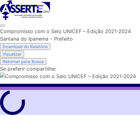
Skip
to
content
Compromisso com o Selo UNICEF – Edição 2021-2024
Santana do Ipanema – Prefeito
Download do Relatório
Visualizar
Retornar para Busca
Se preferir compartilhe: