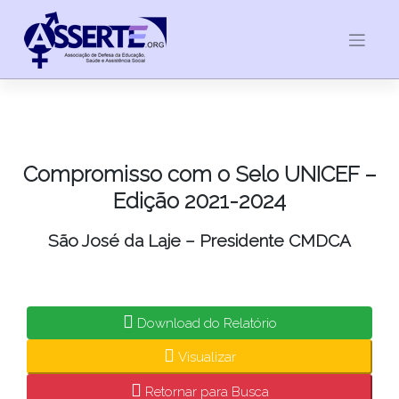
Skip
to
content
Compromisso com o Selo UNICEF –
Edição 2021-2024
São José da Laje – Presidente CMDCA
Download do Relatório
Visualizar
Retornar para Busca