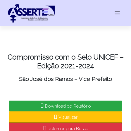
Skip
to
content
Compromisso com o Selo UNICEF –
Edição 2021-2024
São José dos Ramos – Vice Prefeito
Download do Relatório
Visualizar
Retornar para Busca