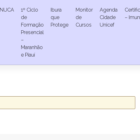
NUCA
1º Ciclo
Ibura
Monitor
Agenda
Certif
de
que
de
Cidade
– Imun
Formação
Protege
Cursos
Unicef
Presencial
–
Maranhão
e Piauí